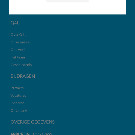
Jaarverslagen
Beleidsplannen
Q4L
Over Q4L
Onze missie
Ons werk
Het team
Geschiedenis
BIJDRAGEN
Partners
Vacatures
Doneren
Q4L markt
OVERIGE GEGEVENS
855217455
ANBI/RSIN