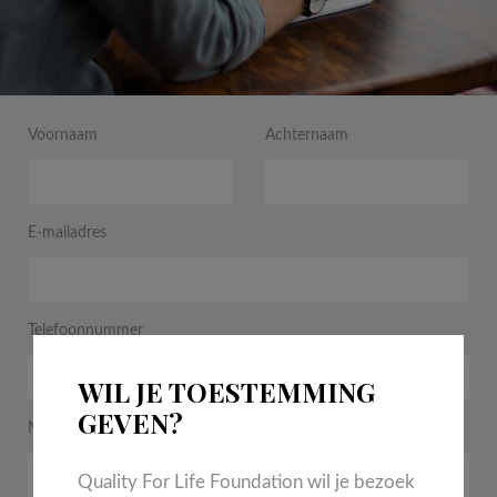
Voornaam
Achternaam
E-mailadres
Telefoonnummer
WIL JE TOESTEMMING
GEVEN?
Motivatie
Quality For Life Foundation wil je bezoek